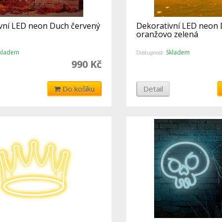
vní LED neon Duch červený
Dekorativní LED neon
oranžovo zelená
kladem
Skladem
Dostupnost:
990 Kč
Do košíku
Detail