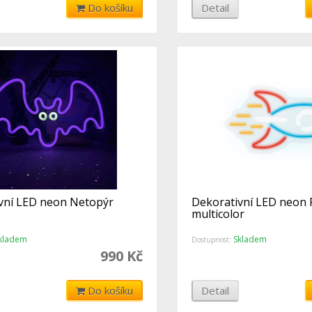
Do košíku
Detail
vní LED neon Netopýr
Dekorativní LED neon 
multicolor
kladem
Skladem
Dostupnost:
990 Kč
Do košíku
Detail