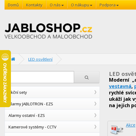
Domů
Kontakty
O nás
O nákupu
Podpora
LED osvětlení
LED osvět
Moderní „
vestavná
,
rychlé sví
Akční sety
ukáží jak 
Alarmy JABLOTRON - EZS
na jejich p
Alarmy ostatní - EZS
Akce
Kamerové systémy - CCTV