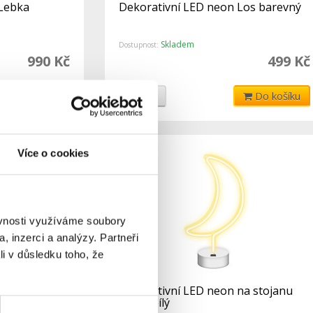
 Lebka
Dekorativní LED neon Los barevný
Skladem
Dostupnost:
990 Kč
499 Kč
Do košíku
Detail
Do košíku
Více o cookies
ěvnosti využíváme soubory
, inzerci a analýzy. Partneři
li v důsledku toho, že
na stojanu
Dekorativní LED neon na stojanu
Měsíc bílý