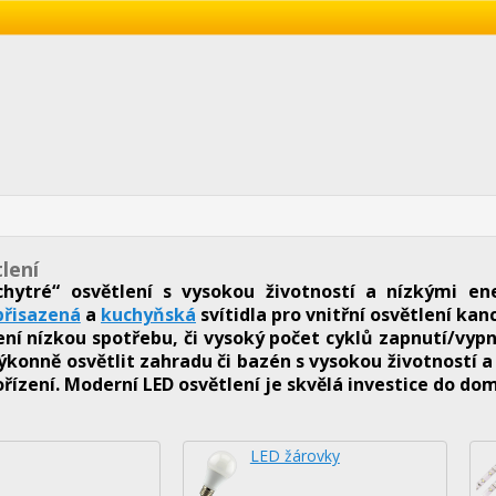
lení
chytré“ osvětlení s vysokou životností a nízkými e
přisazená
a
kuchy
ň
ská
svítidla
pro vnitřní osvětlení kan
cení nízkou spotřebu, či vysoký počet cyklů zapnutí/vyp
výkonně osvětlit zahradu či bazén s vysokou životností 
ořízení. Moderní LED osvětlení je skvělá investice do d
LED žárovky