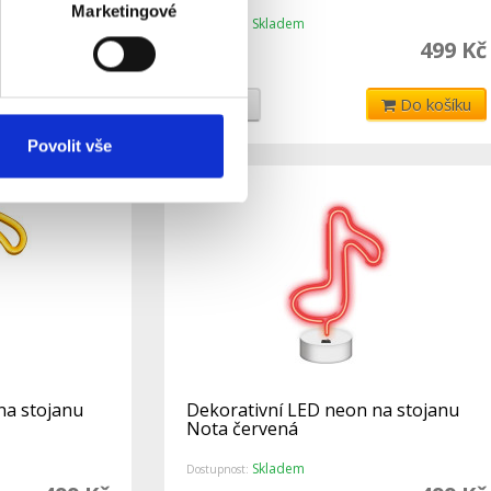
Marketingové
Skladem
Dostupnost:
499 Kč
499 Kč
Do košíku
Detail
Do košíku
Povolit vše
na stojanu
Dekorativní LED neon na stojanu
Nota červená
Skladem
Dostupnost: