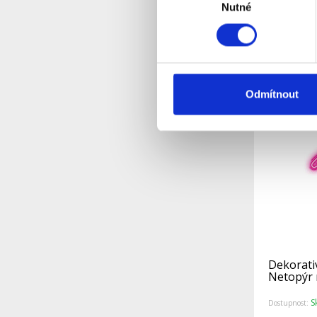
Nutné
souhlasu
S
Dostupnost:
Detail
Odmítnout
Dekorati
Netopýr 
S
Dostupnost: