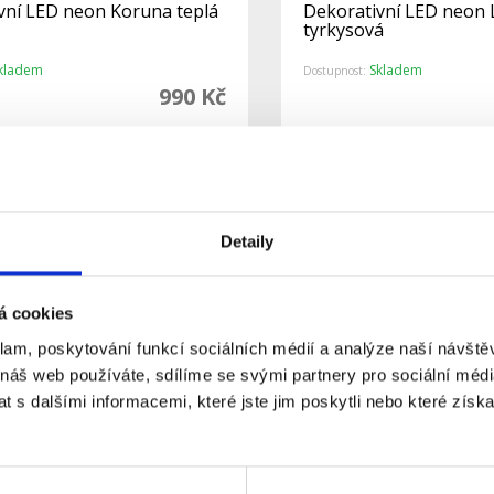
vní LED neon Koruna teplá
Dekorativní LED neon
tyrkysová
kladem
Skladem
Dostupnost:
990 Kč
Do košíku
Detail
Detaily
á cookies
klam, poskytování funkcí sociálních médií a analýze naší návšt
 náš web používáte, sdílíme se svými partnery pro sociální média
 s dalšími informacemi, které jste jim poskytli nebo které získa
vní LED neon Motýl růžový
Dekorativní LED neon 
Králíček růžový