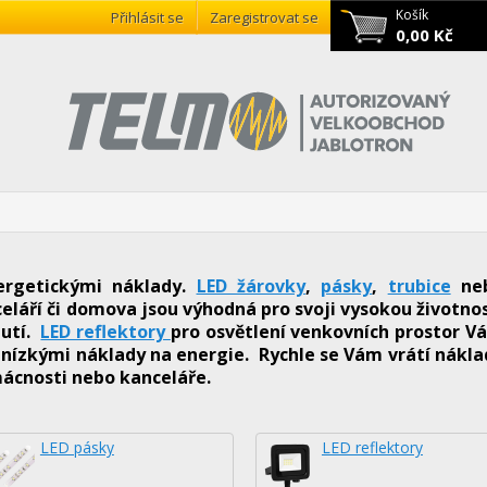
Košík
Přihlásit se
Zaregistrovat se
0,00 Kč
nergetickými náklady.
LED žárovky
,
pásky
,
trubice
ne
celáří či domova jsou výhodná pro svoji vysokou životnos
nutí.
LED reflektory
pro osvětlení venkovních prostor V
a nízkými náklady na energie. Rychle se Vám vrátí nákla
omácnosti nebo kanceláře.
LED pásky
LED reflektory