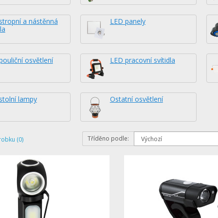
stropní a nástěnná
LED panely
la
ouliční osvětlení
LED pracovní svítidla
stolní lampy
Ostatní osvětlení
Tříděno podle:
robku (0)