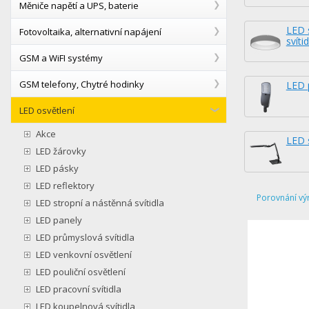
Měniče napětí a UPS, baterie
LED 
Fotovoltaika, alternativní napájení
svítid
GSM a WiFI systémy
GSM telefony, Chytré hodinky
LED p
LED osvětlení
Akce
LED 
LED žárovky
LED pásky
LED reflektory
Porovnání vý
LED stropní a nástěnná svítidla
LED panely
LED průmyslová svítidla
LED venkovní osvětlení
LED pouliční osvětlení
LED pracovní svítidla
LED koupelnová svítidla