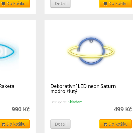
Do košíku
Detail
Do košíku
Raketa
Dekorativní LED neon Saturn
modro žlutý
Skladem
Dostupnost:
990 Kč
499 Kč
Do košíku
Detail
Do košíku