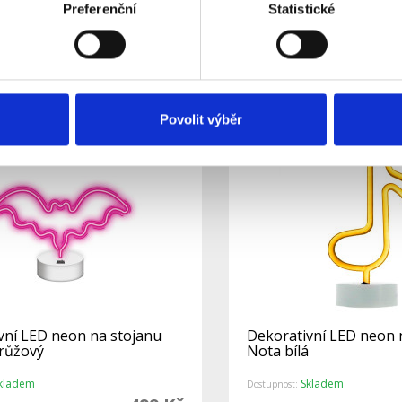
Preferenční
Statistické
kladem
Skladem
Dostupnost:
499 Kč
Do košíku
Detail
Povolit výběr
vní LED neon na stojanu
Dekorativní LED neon 
růžový
Nota bílá
kladem
Skladem
Dostupnost: