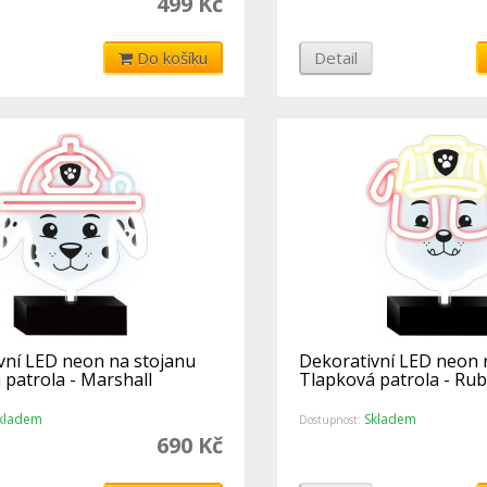
499 Kč
Do košíku
Detail
vní LED neon na stojanu
Dekorativní LED neon 
 patrola - Marshall
Tlapková patrola - Rub
kladem
Skladem
Dostupnost:
690 Kč