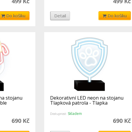
499 Kč
499 Kč
Do košíku
Detail
Do košíku
na stojanu
Dekorativní LED neon na stojanu
ble
Tlapková patrola - Tlapka
Skladem
Dostupnost:
690 Kč
690 Kč