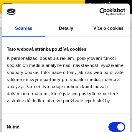
menu
Košík
0,00 Kč
Souhlas
Detaily
Více o cookies
Přihlásit se
Zaregistrovat se
Tato webová stránka používá cookies
K personalizaci obsahu a reklam, poskytování funkcí
sociálních médií a analýze naší návštěvnosti využíváme
Autosortiment Jablotron
soubory cookie. Informace o tom, jak náš web používáte,
GSM/GPS autoalarmy - Jablotron
sdílíme se svými partnery pro sociální média, inzerci a
analýzy. Partneři tyto údaje mohou zkombinovat s
GSM/GPS autoalarmy - Jablotron
dalšími informacemi, které jste jim poskytli nebo které
získali v důsledku toho, že používáte jejich služby.
Pokračovat
Výběr
Nutné
souhlasu