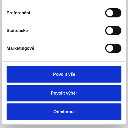
Preferenční
Systém
OpenCart
Jabloshop © 2026
Překlad:
opencart.cz
&
opencart-support.com
. |
Nastavení cookies
Statistické
Marketingové
Povolit vše
Povolit výběr
Odmítnout