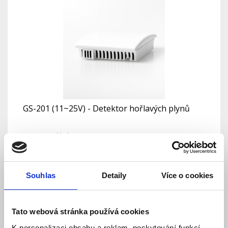
GS-201 (11~25V) - Detektor hořlavých plynů
Skladem
Dostupnost:
1 198 Kč
Detail
Do košíku
Souhlas
Detaily
Více o cookies
Tato webová stránka používá cookies
K personalizaci obsahu a reklam, poskytování funkcí