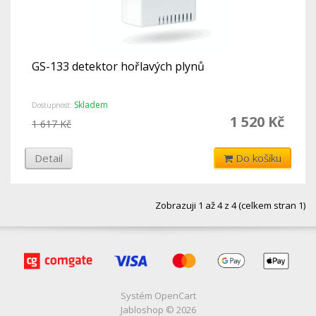
GS-133 detektor hořlavých plynů
Skladem
Dostupnost:
1 520 Kč
1 617 Kč
Detail
Do košíku
Zobrazuji 1 až 4 z 4 (celkem stran 1)
Systém
OpenCart
Jabloshop © 2026