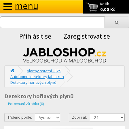
menu
Košík
0,00 Kč
Přihlásit se
Zaregistrovat se
Alarmy ostatní - EZS
Autonomní detektory Jablotron
Detektory hořlavých plynů
Detektory hořlavých plynů
Porovnání výrobku (0)
Tříděno podle:
Zobrazit: