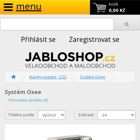
menu
Košík
0,00 Kč
Přihlásit se
Zaregistrovat se
Alarmy ostatní - EZS
Systém Oxee
Systém Oxee
Porovnání výrobku (0)
Tříděno podle:
Zobrazit: