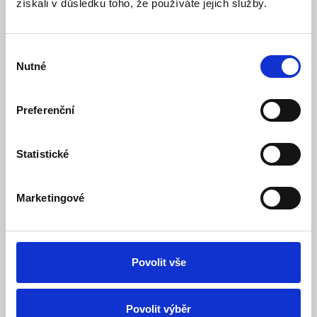
získali v důsledku toho, že používáte jejich služby.
Oxee - Externí teplotní snímač
Skladem
Dostupnost:
Výběr
249 Kč
Nutné
souhlasu
Detail
Do košíku
Preferenční
Statistické
Marketingové
Povolit vše
Oxee - Krabička s průchodkou pro externí
Povolit výběr
snímač