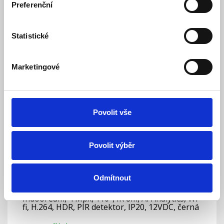
Preferenční
Skladem
Dostupnost:
Pro koncové zákazníky neprodejné.
Statistické
Detail
Marketingové
Povolit vše
Povolit výběr
Odmítnout
IndoorCam, 4 Mpx, 110°, IR 8m, AI Analytics, Wi-
fi, H.264, HDR, PIR detektor, IP20, 12VDC, černá