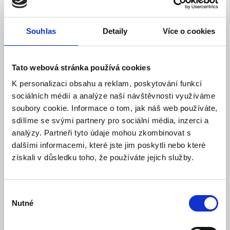
Turret kamery
Souhlas
Detaily
Více o cookies
Porovnání výrobku (0)
Tato webová stránka používá cookies
Tříděno podle:
Zobrazit:
K personalizaci obsahu a reklam, poskytování funkcí
sociálních médií a analýze naší návštěvnosti využíváme
soubory cookie. Informace o tom, jak náš web používáte,
sdílíme se svými partnery pro sociální média, inzerci a
analýzy. Partneři tyto údaje mohou zkombinovat s
dalšími informacemi, které jste jim poskytli nebo které
získali v důsledku toho, že používáte jejich služby.
Výběr
Nutné
souhlasu
IndoorCam, 4 Mpx, 110°, IR 8m, AI Analytics, Wi-
fi, H.264, HDR, PIR detektor, IP20, 12VDC, bílá