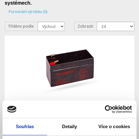
systémech.
Porovnání výrobku (0)
Tříděno podle:
Zobrazit:
SA214 -1.3 Bezúdržbový akumulátor 12V 1.3Ah
Skladem
Dostupnost:
Souhlas
Detaily
Více o cookies
241 Kč
257 Kč