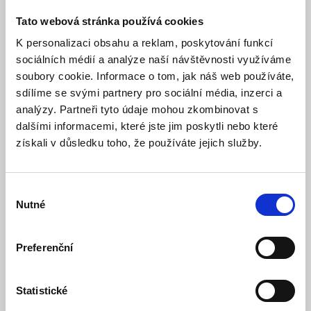
Detail
Do košíku
Tato webová stránka používá cookies
K personalizaci obsahu a reklam, poskytování funkcí
sociálních médií a analýze naší návštěvnosti využíváme
soubory cookie. Informace o tom, jak náš web používáte,
sdílíme se svými partnery pro sociální média, inzerci a
analýzy. Partneři tyto údaje mohou zkombinovat s
dalšími informacemi, které jste jim poskytli nebo které
získali v důsledku toho, že používáte jejich služby.
Výběr
Nutné
SA214-2.6 Bezúdržbový akumulátor 12V 2.6Ah
souhlasu
Jablotron
Skladem
Dostupnost:
Preferenční
474 Kč
505 Kč
Statistické
Detail
Do košíku