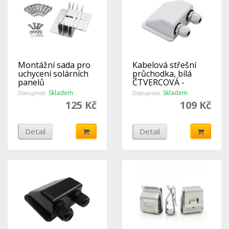
Montážní sada pro
Kabelová střešní
uchycení solárních
průchodka, bílá
panelů
ČTVERCOVÁ -
DOUBLE
Skladem
Skladem
Dostupnost:
Dostupnost:
125 Kč
109 Kč
Detail
Detail