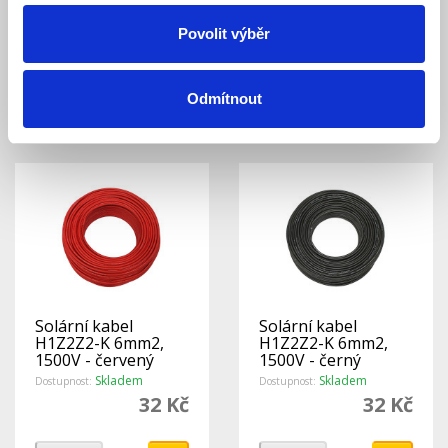
regulátor, 12/24V,
až 6mm2 (1pár) k
10A, vstup 60V
fotovoltaickým
Skladem
Skladem
Povolit výběr
Dostupnost:
Dostupnost:
DuoRacer
panelům
1 944 Kč
26 Kč
Odmítnout
Detail
Detail
Solární kabel
Solární kabel
H1Z2Z2-K 6mm2,
H1Z2Z2-K 6mm2,
1500V - červený
1500V - černý
Skladem
Skladem
Dostupnost:
Dostupnost:
32 Kč
32 Kč