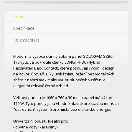
Popis
Specifikace
Ke stažení (1)
Moderní a vysoce účinný solární panel SOLARFAM SZBC-
170 využívá pokročilé články LONGi HPBC (Hybrid
Passivated Back Contact), které posouvají výkon i design
na novou úroveň. Díky unikátnímu řešení bez viditelných
sběrnic nabízí maximální využití slunečního záření a
elegantní celistvě černý vzhled.
Velikost panelu je 1060 x 760 x 30 mm a panel má výkon
170 W. Tyto panely jsou vhodné hlavně pro stavbu menších
"ostrovních" systémů pro místa bez elektrické energie.
Univerzální použití. Ideální pro:
- obytné vozy (karavany)