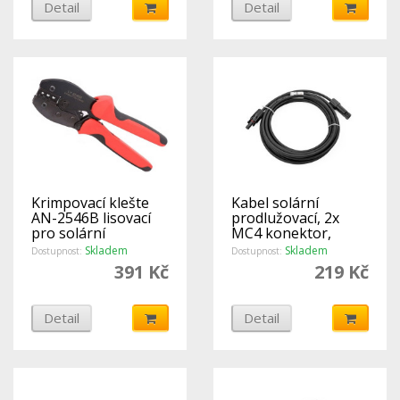
Detail
Detail
Krimpovací klešte
Kabel solární
AN-2546B lisovací
prodlužovací, 2x
pro solární
MC4 konektor,
konektory MC3 a
délka 5m, 4mm2
Skladem
Skladem
Dostupnost:
Dostupnost:
MC4 - 2,5/4/6 mm2
391 Kč
219 Kč
Detail
Detail