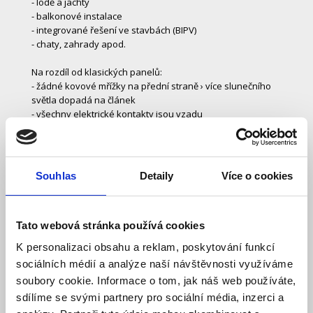
- lodě a jachty
- balkonové instalace
- integrované řešení ve stavbách (BIPV)
- chaty, zahrady apod.
Na rozdíl od klasických panelů:
- žádné kovové mřížky na přední straně › více slunečního
světla dopadá na článek
- všechny elektrické kontakty jsou vzadu
- články mají často čistě černý vzhled (estetika)
Hlavní výhody
1/ Vyšší účinnost díky HPBC technologii
Souhlas
Detaily
Více o cookies
- Zadní kontakty minimalizují ztráty a zvyšují výkon až o 3 %
oproti běžným full-black panelům.
2/ Výborný výkon i při horších podmínkách
Tato webová stránka používá cookies
- Stabilní výroba energie při nízkém osvětlení i částečném
zastínění.
K personalizaci obsahu a reklam, poskytování funkcí
3/ Maximální bezpečnost
sociálních médií a analýze naší návštěvnosti využíváme
- Integrované bypass diody pro každý článek chrání panel
soubory cookie. Informace o tom, jak náš web používáte,
proti přehřátí a zajišťují plynulý provoz.
4/ Elegantní design bez rušivých prvků
sdílíme se svými partnery pro sociální média, inzerci a
- Zero-busbar technologie znamená čistý černý vzhled bez