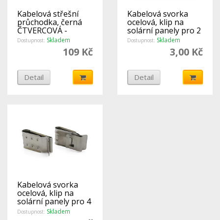
Kabelová střešní
Kabelová svorka
průchodka, černá
ocelová, klip na
ČTVERCOVÁ -
solární panely pro 2
DOUBLE
kabely
Skladem
Skladem
Dostupnost:
Dostupnost:
109 Kč
3,00 Kč
Detail
Detail
Kabelová svorka
ocelová, klip na
solární panely pro 4
kabely
Skladem
Dostupnost: