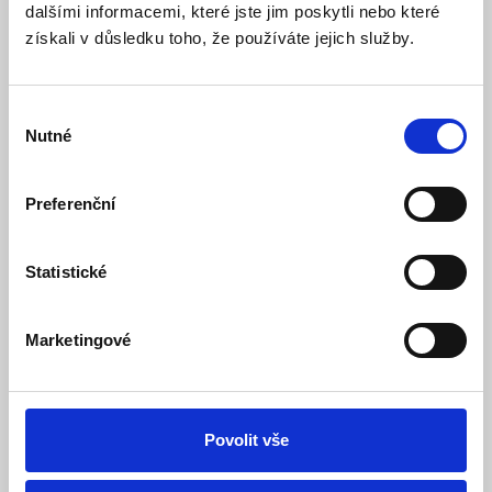
Sada nářadí TP-MC4-T pro
dalšími informacemi, které jste jim poskytli nebo které
krimpování solárních
získali v důsledku toho, že používáte jejich služby.
konektorů MC4
Výběr
Model: A500004932 | Výrobce:
Sunpulse
Nutné
souhlasu
Produktové číslo: 045 / 003647
1 322,50 Kč
Vaše cena bez DPH:
Preferenční
Vaše cena včetně DPH:
1 600 Kč
Dostupnost:
Skladem
Statistické
Množství
Marketingové
Do košíku
Povolit vše