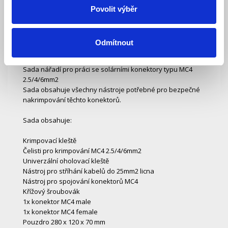
Povolit výběr
Popis
Ke stažení (0)
Odmítnout
Sada nářadí pro práci se solárními konektory typu MC4
2.5/4/6mm2
Sada obsahuje všechny nástroje potřebné pro bezpečné
nakrimpování těchto konektorů.
Sada obsahuje:
Krimpovací kleště
Čelisti pro krimpování MC4 2.5/4/6mm2
Univerzální oholovací kleště
Nástroj pro stříhání kabelů do 25mm2 licna
Nástroj pro spojování konektorů MC4
Křížový šroubovák
1x konektor MC4 male
1x konektor MC4 female
Pouzdro 280 x 120 x 70 mm