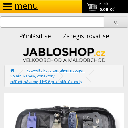
menu
Košík
0,00 Kč
Přihlásit se
Zaregistrovat se
Fotovoltaika, alternativní napájení
Solární kabely, konektory
Nářadí, nástroje, kleště pro solární kabely