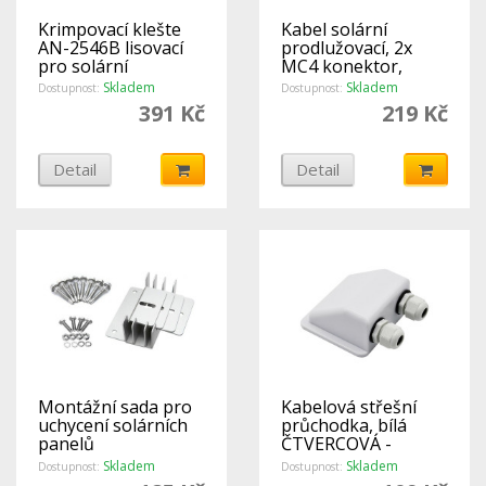
Krimpovací klešte
Kabel solární
AN-2546B lisovací
prodlužovací, 2x
pro solární
MC4 konektor,
konektory MC3 a
délka 5m, 4mm2
Skladem
Skladem
Dostupnost:
Dostupnost:
MC4 - 2,5/4/6 mm2
391 Kč
219 Kč
Detail
Detail
Montážní sada pro
Kabelová střešní
uchycení solárních
průchodka, bílá
panelů
ČTVERCOVÁ -
DOUBLE
Skladem
Skladem
Dostupnost:
Dostupnost: