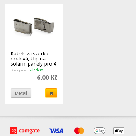
Kabelová svorka
ocelová, klip na
solární panely pro 4
kabely
Skladem
Dostupnost:
6,00 Kč
Detail