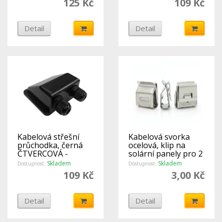
125 Kč
109 Kč
Detail
Detail
Kabelová střešní
Kabelová svorka
průchodka, černá
ocelová, klip na
ČTVERCOVÁ -
solární panely pro 2
DOUBLE
kabely
Skladem
Skladem
Dostupnost:
Dostupnost:
109 Kč
3,00 Kč
Detail
Detail