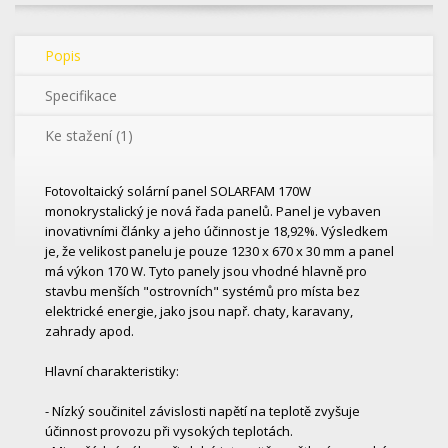
Popis
Specifikace
Ke stažení (1)
Fotovoltaický solární panel SOLARFAM 170W
monokrystalický je nová řada panelů. Panel je vybaven
inovativními články a jeho účinnost je 18,92%. Výsledkem
je, že velikost panelu je pouze 1230 x 670 x 30 mm a panel
má výkon 170 W. Tyto panely jsou vhodné hlavně pro
stavbu menších "ostrovních" systémů pro místa bez
elektrické energie, jako jsou např. chaty, karavany,
zahrady apod.
Hlavní charakteristiky:
- Nízký součinitel závislosti napětí na teplotě zvyšuje
účinnost provozu při vysokých teplotách.