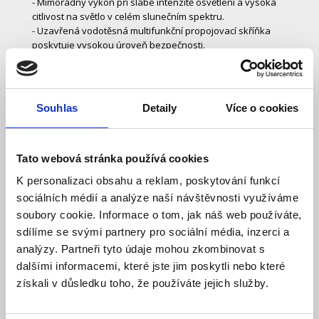
- Mimořádný výkon při slabé intenzitě osvětlení a vysoká
citlivost na světlo v celém slunečním spektru.
- Uzavřená vodotěsná multifunkční propojovací skříňka
poskytuje vysokou úroveň bezpečnosti.
- Výkonné překlenovací (by-pass) diody omezují pokles
výkonu při zastínění.
- Robustní rám z anodizovaného hliníku usnadňuje střešní
montáž panelů do nejrůznějších montážních systémů.
Souhlas
Detaily
Více o cookies
- Vysoce průzračné temperované sklo nejvyšší kvality
vykazuje zvýšenou tuhost a odolnost proti nárazům.
- Pokročilý systém zapouzdření z materiálu EVA
Tato webová stránka používá cookies
(etylénvinylacetát) s třívrstvou ochrannou fólií splňuje
nejpřísnější požadavky na bezpečnost zařízení vysokého
K personalizaci obsahu a reklam, poskytování funkcí
napětí.
sociálních médií a analýze naší návštěvnosti využíváme
- Panel vysokého výkonu a s rychloupínacím systémem s
soubory cookie. Informace o tom, jak náš web používáte,
konektory MC4.
- Certifikace a normy: PV Cycle, CE, ISO, TUV
sdílíme se svými partnery pro sociální média, inzerci a
analýzy. Partneři tyto údaje mohou zkombinovat s
dalšími informacemi, které jste jim poskytli nebo které
Parametry produktu:
získali v důsledku toho, že používáte jejich služby.
- Rám, materiál: hliník
- Zaručený elektrický výkon 10 let 90% + 25 let 80% výkonu