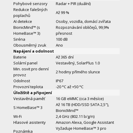
Pohybové senzory
Radar + PIR (duální)
Redukce falešných
Až 99 %
poplachů
AI detekce
Osoby, vozidla, domácí zvířata
BionicMind™ (s
Rozpoznávání obličejů, 99,9%
HomeBase™ 3)
přesnost
Siréna
100 dB
Obousměrný zvuk
Ano
Napájení a odolnost
Baterie
Až 365 dní
Solární panel
Vestavěný, SolarPlus 1.0
Min. osvit pro denní
2 hodiny přímého slunce
provoz
Odolnost
IP67
Provozní teplota
-20 °C až +50 °C
Úložiště a připojení
Vestavěná paměť
16 GB eMMC (cca 3 měsíce)
Až 16 TB (HDD/SSD SATA 2,5"),
S HomeBase™ 3
BionicMind™
Wi-Fi
2,4 GHz (802.11 b/g/n)
Hlasové asistenty
Amazon Alexa, Google Assistant
Vyžaduje HomeBase™ 3 pro
Poznámka