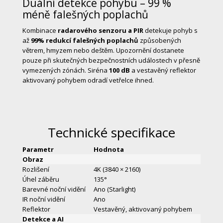
Duální detekce pohybu – 99 %
méně falešných poplachů
Kombinace
radarového senzoru a PIR
detekuje pohyb s
až
99% redukcí falešných poplachů
způsobených
větrem, hmyzem nebo deštěm. Upozornění dostanete
pouze při skutečných bezpečnostních událostech v přesně
vymezených zónách. Siréna
100 dB
a vestavěný reflektor
aktivovaný pohybem odradí vetřelce ihned.
Technické specifikace
Parametr
Hodnota
Obraz
Rozlišení
4K (3840 × 2160)
Úhel záběru
135°
Barevné noční vidění
Ano (Starlight)
IR noční vidění
Ano
Reflektor
Vestavěný, aktivovaný pohybem
Detekce a AI