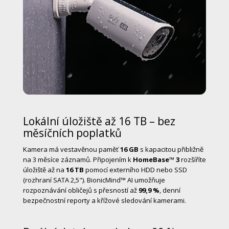
Lokální úložiště až 16 TB – bez
měsíčních poplatků
Kamera má vestavěnou paměť
16 GB
s kapacitou přibližně
na 3 měsíce záznamů. Připojením k
HomeBase™ 3
rozšíříte
úložiště až na
16 TB
pomocí externího HDD nebo SSD
(rozhraní SATA 2,5"). BionicMind™ AI umožňuje
rozpoznávání obličejů s přesností až
99,9 %
, denní
bezpečnostní reporty a křížové sledování kamerami.