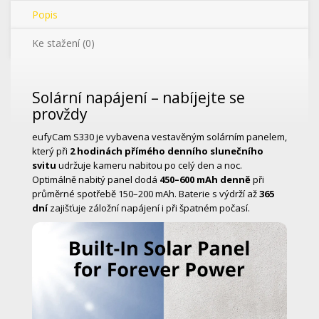
Popis
Ke stažení (0)
Solární napájení – nabíjejte se
provždy
eufyCam S330 je vybavena vestavěným solárním panelem,
který při
2 hodinách přímého denního slunečního
svitu
udržuje kameru nabitou po celý den a noc.
Optimálně nabitý panel dodá
450–600 mAh denně
při
průměrné spotřebě 150–200 mAh. Baterie s výdrží až
365
dní
zajišťuje záložní napájení i při špatném počasí.