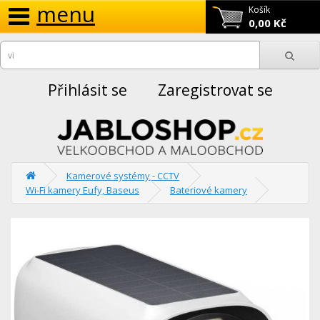
menu
Košík
0,00 Kč
Přihlásit se
Zaregistrovat se
Kamerové systémy - CCTV
Wi-Fi kamery Eufy, Baseus
Bateriové kamery