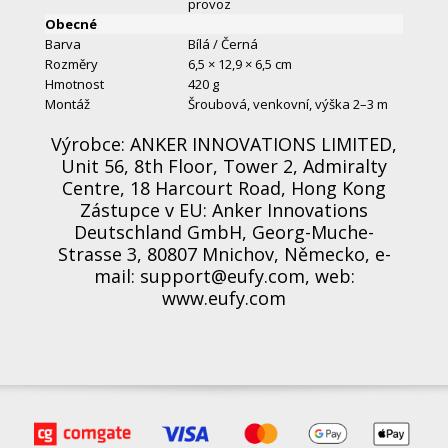
provoz
Obecné
Barva
Bílá / Černá
Rozměry
6,5 × 12,9 × 6,5 cm
Hmotnost
420 g
Montáž
Šroubová, venkovní, výška 2–3 m
Výrobce: ANKER INNOVATIONS LIMITED,
Unit 56, 8th Floor, Tower 2, Admiralty
Centre, 18 Harcourt Road, Hong Kong
Zástupce v EU: Anker Innovations
Deutschland GmbH, Georg-Muche-
Strasse 3, 80807 Mnichov, Německo, e-
mail: support@eufy.com, web:
www.eufy.com