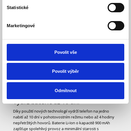
upřednostňují vizuální orientaci před čtením jmen.
Statistické
Marketingové
Nabíjecí stojánek a USB-C – vždy
nabitý
Pro pohodlné nabíjení telefonu najdete v balení nabíjecí
stojánek, do kterého se telefon jednoduše položí. Telefon
Povolit vše
tak budete mít na jednom místě a stále nabitý. Pokud
nechcete využívat stojánek, k dispozici je moderní
konektor USB-C – již si nemusíte lámat hlavu s tím, jakým
Povolit výběr
směrem kabel zapojíte.
Odmítnout
Výdrž baterie až 10 dní
Díky použití nových technologií vydrží telefon na jedno
nabití až 10 dní v pohotovostním režimu nebo až 4 hodiny
nepřetržitých hovorů. Baterie Li-Ion o kapacitě 900 mAh
zajišťuje spolehlivý provoz a minimální starosti s