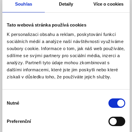
Souhlas
Detaily
Více o cookies
Popis
Ke stažení (0)
Tato webová stránka používá cookies
K personalizaci obsahu a reklam, poskytování funkcí
Velká tlačítka, která umějí mluvit
sociálních médií a analýze naší návštěvnosti využíváme
soubory cookie. Informace o tom, jak náš web používáte,
Na velkém barevném displeji jsou snadno čitelná velká
sdílíme se svými partnery pro sociální média, inzerci a
písmena. Telefon disponuje velkými oddělenými tlačítky,
která po stisknutí oznámí odpovídající číslici. Ovládání je
analýzy. Partneři tyto údaje mohou zkombinovat s
díky tomu maximálně jednoduché a intuitivní – ideální pro
dalšími informacemi, které jste jim poskytli nebo které
seniory i osoby se zhoršeným zrakem.
získali v důsledku toho, že používáte jejich služby.
Výběr
Foto kontakty – vždy víte, kdo volá
Nutné
souhlasu
Zcela bezkonkurenční funkcí jsou Foto kontakty. Od chvíle,
kdy ke kontaktu uložíte fotografii, poznáte velice
Preferenční
jednoduše, kdo volá. Stejně tak jednoduše můžete na
takový kontakt zavolat. Ideální řešení pro ty, kteří