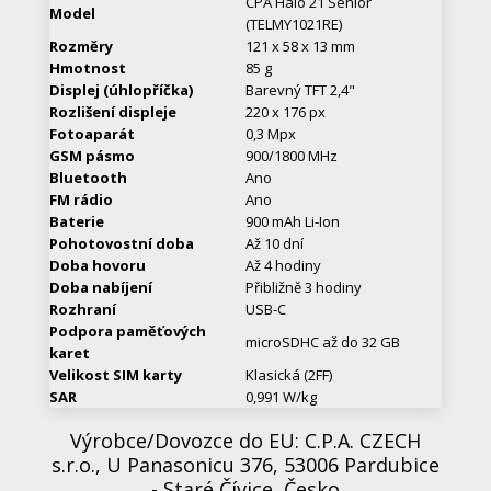
CPA Halo 21 Senior
Model
(TELMY1021RE)
Rozměry
121 x 58 x 13 mm
Hmotnost
85 g
Displej (úhlopříčka)
Barevný TFT 2,4"
Rozlišení displeje
220 x 176 px
Fotoaparát
0,3 Mpx
GSM pásmo
900/1800 MHz
Bluetooth
Ano
FM rádio
Ano
Baterie
900 mAh Li-Ion
Pohotovostní doba
Až 10 dní
Doba hovoru
Až 4 hodiny
Doba nabíjení
Přibližně 3 hodiny
Rozhraní
USB-C
Podpora paměťových
microSDHC až do 32 GB
karet
Velikost SIM karty
Klasická (2FF)
SAR
0,991 W/kg
Výrobce/Dovozce do EU: C.P.A. CZECH
s.r.o., U Panasonicu 376, 53006 Pardubice
- Staré Čívice, Česko