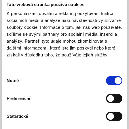
SLICK 9W, 3000 - 6500K,
Tato webová stránka používá cookies
1080Lm, s přívodním
K personalizaci obsahu a reklam, poskytování funkcí
sociálních médií a analýze naší návštěvnosti využíváme
kabelem - ECOLITE
soubory cookie. Informace o tom, jak náš web používáte,
sdílíme se svými partnery pro sociální média, inzerci a
Model: TL2001-CCT/9W | Výrobce:
ECOLITE
analýzy. Partneři tyto údaje mohou zkombinovat s
Produktové číslo: 745 / 003855
dalšími informacemi, které jste jim poskytli nebo které
získali v důsledku toho, že používáte jejich služby.
Doporučená koncová cena s DPH:
545 Kč
296,69 Kč
Vaše cena bez DPH:
Vaše cena včetně DPH:
359 Kč
Výběr
Nutné
souhlasu
Dostupnost:
Skladem
Množství
Preferenční
Statistické
Do košíku