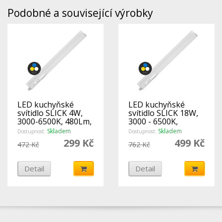
Podobné a související výrobky
LED kuchyňské
LED kuchyňské
svítidlo SLICK 4W,
svítidlo SLICK 18W,
3000-6500K, 480Lm,
3000 - 6500K,
s přívodním
2160Lm, s
Skladem
Skladem
Dostupnost:
Dostupnost:
kabelem - ECOLITE
přívodním kabelem -
299 Kč
499 Kč
472 Kč
762 Kč
ECOLITE
Detail
Detail