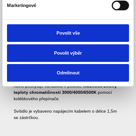
Marketingové
Popis
Povolit vše
Specifikace
Ke stažení (1)
Povolit výběr
LED kuchyňské svítidlo SLICK o svítivosti 1080Lm,
Odmítnout
9W
je vhodné pro podsvícení kuchyňské linky, ale
například i do výloh nebo prodejních pultů. Verze CCT
navíc poskytuje variabilitu v podobě
možnosti změny
teploty chromatičnosti 3000/4000/6500K
pomocí
kolébkového přepínače.
Svítidlo je vybaveno napájecím kabelem o délce 1,5m
se zástrčkou.