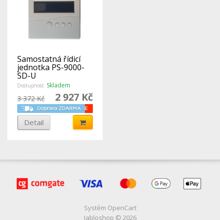
Samostatná řídicí
jednotka PS-9000-
SD-U
Skladem
Dostupnost:
2 927 Kč
3 372 Kč
Detail
Systém
OpenCart
Jabloshop © 2026