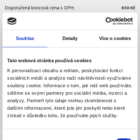
Doporučená koncová cena s DPH:
610 Kč
473,85 Kč
Vaše cena bez DPH:
Vaše cena včetně DPH:
573 Kč
Dostupnost:
Skladem
Souhlas
Detaily
Více o cookies
Množství
Tato webová stránka používá cookies
K personalizaci obsahu a reklam, poskytování funkcí
Do košíku
sociálních médií a analýze naší návštěvnosti využíváme
soubory cookie. Informace o tom, jak náš web používáte,
sdílíme se svými partnery pro sociální média, inzerci a
analýzy. Partneři tyto údaje mohou zkombinovat s
dalšími informacemi, které jste jim poskytli nebo které
Popis
získali v důsledku toho, že používáte jejich služby.
Ke stažení (1)
Výběr