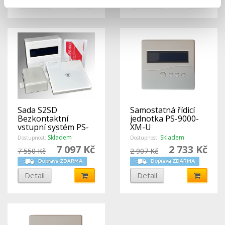
Detail
Detail
Sada S2SD
Samostatná řídicí
Bezkontaktní
jednotka PS-9000-
vstupní systém PS-
XM-U
9000 pro čtyři
Skladem
Skladem
Dostupnost:
Dostupnost:
vstupy
7 097 Kč
2 733 Kč
7 550 Kč
2 907 Kč
Detail
Detail