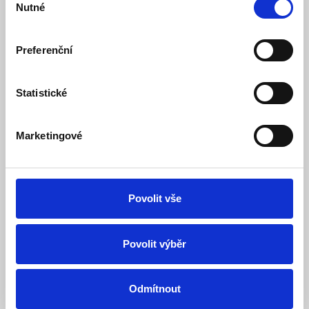
Nutné
souhlasu
Popis
Preferenční
Specifikace
Statistické
Ke stažení (1)
Marketingové
Prémiová řada vestavných svítidel TINA 36W o svítivosti
4680Lm
se vyznačuje kvalitním zpracováním v podobě
hliníkového těla a předřadníku s prodlouženou zárukou.
Díky mikroprismatickému krytu a zapuštěnému LED
Povolit vše
zdroji omezuje míru oslnění a v kombinaci s vyšším
krytím
IP44
se tak jedná o univerzální svítidlo do
jakýchkoliv vnitřních prostorů s náročnějším provozem.
Povolit výběr
Potěší současně možností nastavení teploty
chromatičnosti v rozsahu
3000-6500K
. Silné pružiny
zajistí dokonalou přilnavost ke stropu.
Odmítnout