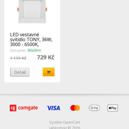
LED vestavné
svítidlo TONY, 36W,
3000 - 6500K,
4680Lm, hranaté
Skladem
Dostupnost:
729 Kč
1 119 Kč
Detail
Systém
OpenCart
Jabloshop © 2026