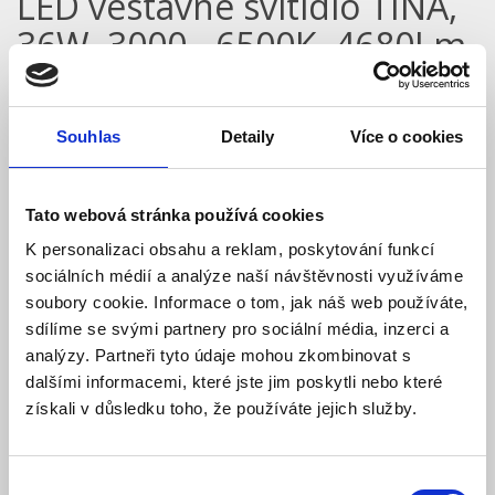
LED vestavné svítidlo TINA,
36W, 3000 - 6500K, 4680Lm,
kulaté
Model: LED-IN01R-UGR/CCT/36W | Výrobce:
ECOLITE
Souhlas
Detaily
Více o cookies
Produktové číslo: 745 / 005218
Doporučená koncová cena s DPH:
1 071 Kč
Tato webová stránka používá cookies
577,69 Kč
Vaše cena bez DPH:
K personalizaci obsahu a reklam, poskytování funkcí
Vaše cena včetně DPH:
699 Kč
sociálních médií a analýze naší návštěvnosti využíváme
Dostupnost:
Skladem
soubory cookie. Informace o tom, jak náš web používáte,
sdílíme se svými partnery pro sociální média, inzerci a
Množství
analýzy. Partneři tyto údaje mohou zkombinovat s
dalšími informacemi, které jste jim poskytli nebo které
získali v důsledku toho, že používáte jejich služby.
Do košíku
Výběr