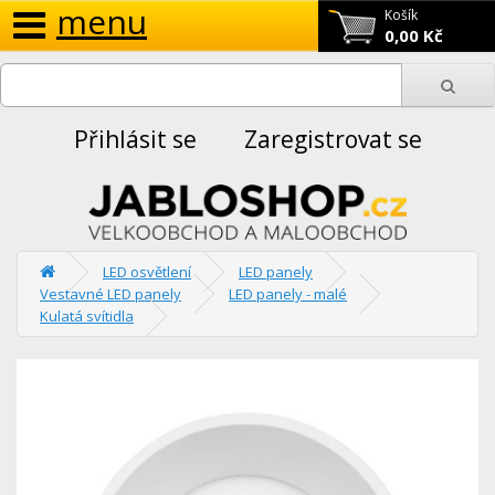
menu
Košík
0,00 Kč
Přihlásit se
Zaregistrovat se
LED osvětlení
LED panely
Vestavné LED panely
LED panely - malé
Kulatá svítidla