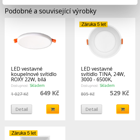
Podobné a související výrobky
LED vestavné
LED vestavné
koupelnové svítidlo
svítidlo TINA, 24W,
ROXY 22W, bílá
3000 - 6500K,
4000K, 1840Lm, IP66
3120Lm, kulaté
Skladem
Skladem
Dostupnost:
Dostupnost:
- Ecolite
649 Kč
529 Kč
1 027 Kč
805 Kč
Detail
Detail