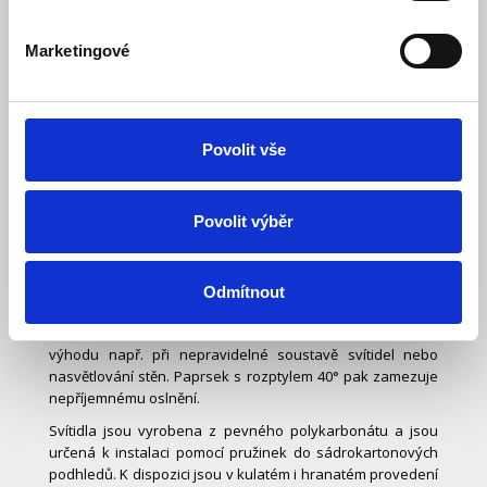
Marketingové
Popis
Specifikace
Povolit vše
Ke stažení (1)
Povolit výběr
Vestavné downlight svítidlo BARI o svítivosti 520Lm jsou
jednoduchou a moderní náhradou za klasické paticové
bodovky, které využívaly zdroje typu GU10. Kromě nižšího
profilu se vyznačují integrovaným driverem, takže se
Odmítnout
kabeláž zapojuje přímo do vestavěné svorkovnice.
Bonusem je možnost výklopu v jedné ose, což přináší
výhodu např. při nepravidelné soustavě svítidel nebo
nasvětlování stěn. Paprsek s rozptylem 40° pak zamezuje
nepříjemnému oslnění.
Svítidla jsou vyrobena z pevného polykarbonátu a jsou
určená k instalaci pomocí pružinek do sádrokartonových
podhledů. K dispozici jsou v kulatém i hranatém provedení