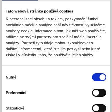
LED vestavné bodové
svítidlo - 5W, bílá 4100K,
Tato webová stránka používá cookies
520Lm, hranaté
K personalizaci obsahu a reklam, poskytování funkcí
sociálních médií a analýze naší návštěvnosti využíváme
Model: LED-DLS-5W/4100 | Výrobce:
ECOLITE
soubory cookie. Informace o tom, jak náš web používáte,
Produktové číslo: 745 / 003804
sdílíme se svými partnery pro sociální média, inzerci a
analýzy. Partneři tyto údaje mohou zkombinovat s
Doporučená koncová cena s DPH:
144 Kč
dalšími informacemi, které jste jim poskytli nebo které
73,55 Kč
Vaše cena bez DPH:
získali v důsledku toho, že používáte jejich služby.
Vaše cena včetně DPH:
89 Kč
Dostupnost:
Skladem
Výběr
Nutné
souhlasu
Množství
Preferenční
Do košíku
Statistické