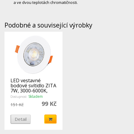
a ve dvou teplotách chromatičnosti.
Podobné a související výrobky
LED vestavné
bodové svítidlo ZITA
7W, 3000-6000K,
560Lm, bílé
Skladem
Dostupnost:
99 Kč
151 Kč
Detail