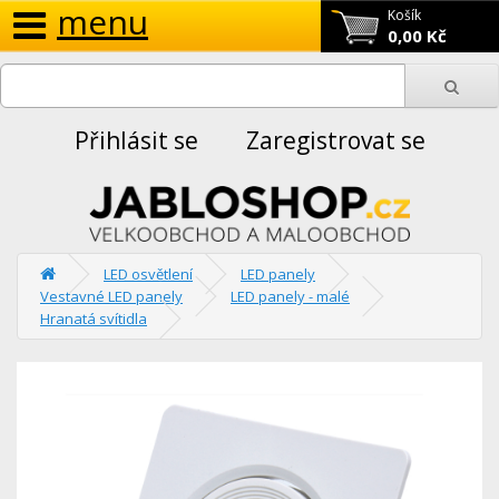
menu
Košík
0,00 Kč
Přihlásit se
Zaregistrovat se
LED osvětlení
LED panely
Vestavné LED panely
LED panely - malé
Hranatá svítidla