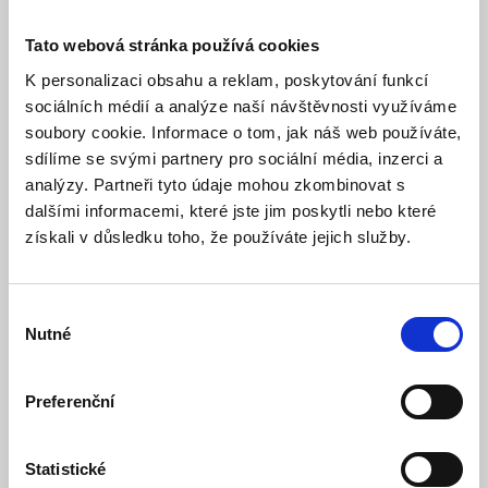
Tato webová stránka používá cookies
K personalizaci obsahu a reklam, poskytování funkcí
Popis
sociálních médií a analýze naší návštěvnosti využíváme
soubory cookie. Informace o tom, jak náš web používáte,
Specifikace
sdílíme se svými partnery pro sociální média, inzerci a
Ke stažení (1)
analýzy. Partneři tyto údaje mohou zkombinovat s
dalšími informacemi, které jste jim poskytli nebo které
získali v důsledku toho, že používáte jejich služby.
Stolní pracovní úsporná LED lampa FK-LEDLAMAX o
svítivosti 1400Lm se svorkou pro snadné přimontování na
stůl či pracovní desku. Volba režimu a pohodlné stmívání
pomocí tlačítek na hlavě lampy.
Výběr
Nutné
souhlasu
Podobné a související výrobky
Preferenční
Statistické