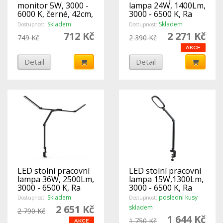
monitor 5W, 3000 -
lampa 24W, 1400Lm,
6000 K, černé, 42cm,
3000 - 6500 K, Ra
USB, stmívatelné
>92, stmívatelná,
Skladem
Skladem
Dostupnost:
Dostupnost:
černá, šroub
712 Kč
2 271 Kč
749 Kč
2 390 Kč
Detail
Detail
LED stolní pracovní
LED stolní pracovní
lampa 36W, 2500Lm,
lampa 15W,1300Lm,
3000 - 6500 K, Ra
3000 - 6500 K, Ra
>92, stmívatelná,
>96, stmívatelná,
Skladem
posledni kusy
Dostupnost:
Dostupnost:
černá, šroub
černá, šroub
2 651 Kč
skladem
2 790 Kč
1 644 Kč
1 750 Kč