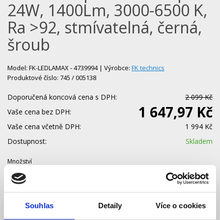
24W, 1400Lm, 3000-6500 K,
Ra >92, stmívatelná, černá,
šroub
Model: FK-LEDLAMAX - 4739994 | Výrobce:
FK technics
Produktové číslo: 745 / 005138
Doporučená koncová cena s DPH:
2 099 Kč
1 647,97 Kč
Vaše cena bez DPH:
Vaše cena včetně DPH:
1 994 Kč
Dostupnost:
Skladem
Množství
Do košíku
Souhlas
Detaily
Více o cookies