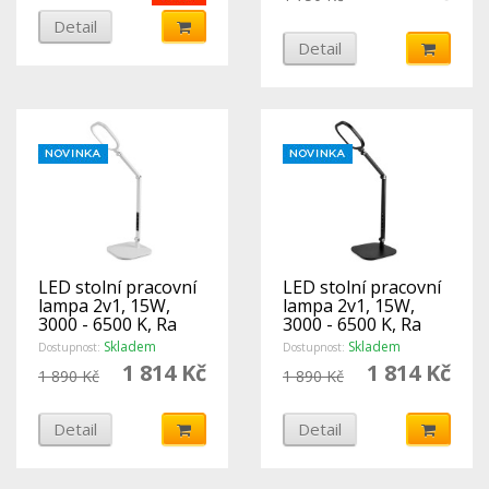
Detail
Detail
LED stolní pracovní
LED stolní pracovní
lampa 2v1, 15W,
lampa 2v1, 15W,
3000 - 6500 K, Ra
3000 - 6500 K, Ra
>96, stmívatelná,
>96, stmívatelná,
Skladem
Skladem
Dostupnost:
Dostupnost:
bílá,
černá,
1 814 Kč
1 814 Kč
1 890 Kč
1 890 Kč
šroub/podstavec
šroub/podstavec
Detail
Detail