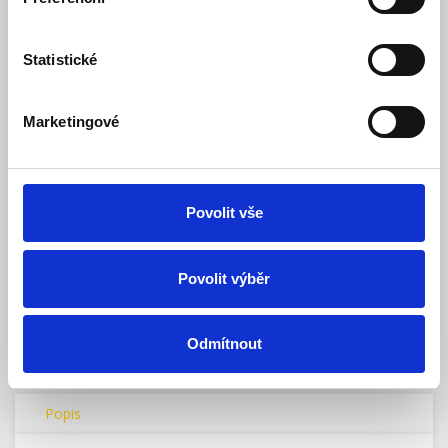
zářezový CAT 6A FTP
Model: SPBOXC6AFTP | Výrobce:
Lexi-NET
Statistické
Produktové číslo: 501 / 013374
73,00 Kč
Vaše cena bez DPH:
Marketingové
Vaše cena včetně DPH:
88 Kč
Dostupnost:
Skladem
Množství
Povolit vše
Povolit výběr
Do košíku
Odmítnout
Popis