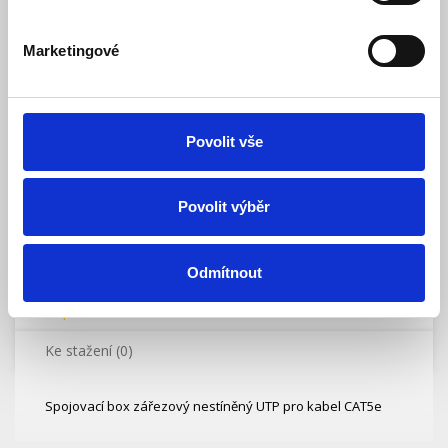
35,00 Kč
Vaše cena bez DPH:
Vaše cena včetně DPH:
42 Kč
Marketingové
Dostupnost:
Skladem
Množství
Povolit vše
Do košíku
Povolit výběr
Odmítnout
Popis
Ke stažení (0)
Spojovací box zářezový nestíněný UTP pro kabel CAT5e