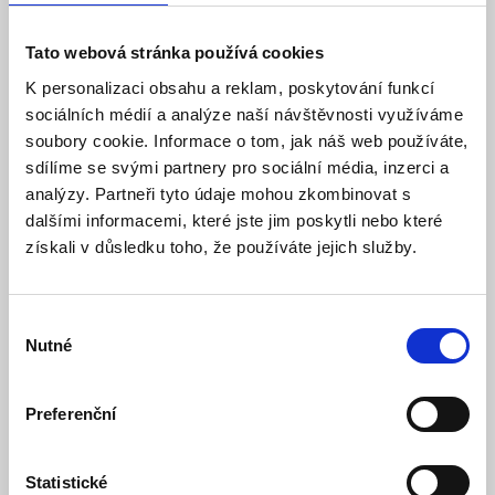
Tato webová stránka používá cookies
K personalizaci obsahu a reklam, poskytování funkcí
sociálních médií a analýze naší návštěvnosti využíváme
soubory cookie. Informace o tom, jak náš web používáte,
sdílíme se svými partnery pro sociální média, inzerci a
analýzy. Partneři tyto údaje mohou zkombinovat s
dalšími informacemi, které jste jim poskytli nebo které
získali v důsledku toho, že používáte jejich služby.
Výběr
LEXI-Net Spojovací box
Nutné
souhlasu
zářezový CAT 5e UTP
Preferenční
Model: SPBOXC5E | Výrobce:
Lexi-NET
Produktové číslo: 502 / 015004
Statistické