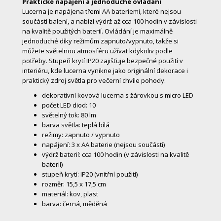
Praktické napájení a jednoduché ovládání
Lucerna je napájena třemi AA bateriemi, které nejsou
součástí balení, a nabízí výdrž až cca 100 hodin v závislosti
na kvalitě použitých baterií. Ovládání je maximálně
jednoduché díky režimům zapnuto/vypnuto, takže si
můžete světelnou atmosféru užívat kdykoliv podle
potřeby. Stupeň krytí IP20 zajišťuje bezpečné použití v
interiéru, kde lucerna vynikne jako originální dekorace i
praktický zdroj světla pro večerní chvíle pohody.
dekorativní kovová lucerna s žárovkou s micro LED
počet LED diod: 10
světelný tok: 80 lm
barva světla: teplá bílá
režimy: zapnuto / vypnuto
napájení: 3 x AA baterie (nejsou součástí)
výdrž baterií: cca 100 hodin (v závislosti na kvalitě
baterií)
stupeň krytí: IP20 (vnitřní použití)
rozměr: 15,5 x 17,5 cm
materiál: kov, plast
barva: černá, měděná