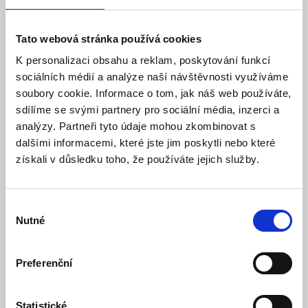
lucerna se žárovkou s micro
LED, teplá bílá, měděná,
Tato webová stránka používá cookies
3xAA, 18cm
K personalizaci obsahu a reklam, poskytování funkcí
sociálních médií a analýze naší návštěvnosti využíváme
Model: WO3103 | Výrobce:
Solight
soubory cookie. Informace o tom, jak náš web používáte,
Produktové číslo: 745 / 005504
sdílíme se svými partnery pro sociální média, inzerci a
Doporučená koncová cena s DPH:
139 Kč
analýzy. Partneři tyto údaje mohou zkombinovat s
106,61 Kč
Vaše cena bez DPH:
dalšími informacemi, které jste jim poskytli nebo které
získali v důsledku toho, že používáte jejich služby.
Vaše cena včetně DPH:
129 Kč
Dostupnost:
Skladem
Výběr
Množství
Nutné
souhlasu
Preferenční
Do košíku
Statistické