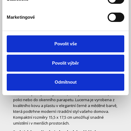
Marketingové
Popis
Specifikace
Ke stažení (8)
Povolit vše
Dekorativní kovová lucerna pro útulné osvětlení
Povolit výběr
interiéru
Tato stylová kovová lucerna s žárovkou a micro LED
diodami je ideální volbou pro vytvoření příjemné
atmosféry v každém interiéru. Díky deseti jemným LED
Odmítnout
diodám s teplou bílou barvou světla a světelným tokem 80
lm navodí pocit pohody a klidu, ať už ji umístíte na stůl,
polici nebo do okenního parapetu. Lucerna je vyrobena z
kvalitního kovu a plastu v elegantní černé a měděné barvě,
která podtrhne moderní i tradiční styl vašeho domova.
Kompaktní rozměry 15,5 x 17,5 cm umožňují snadné
umístění i v menších prostorách.