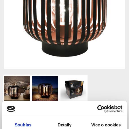
Solight kovová oválná
Souhlas
Detaily
Více o cookies