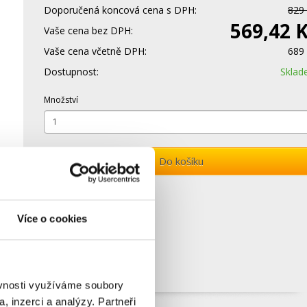
Doporučená koncová cena s DPH:
829
569,42 
Vaše cena bez DPH:
Vaše cena včetně DPH:
689
Dostupnost:
Skla
Množství
Do košíku
Více o cookies
ěvnosti využíváme soubory
, inzerci a analýzy. Partneři