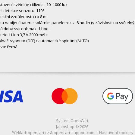
tavení světelné citlivosti: 10–1000 lux
l detekce senzoru: 110°
ekční vzdálenost: cca 8 m
a nabíjení baterie solárním panelem: cca 8 hodin (v závislosti na světel
tá doba svícení: max. 1 hod.
erie: Li-Ion 3,7 V 2000 mAh
ínač: vypnuto (OFF) / automatické spínání (AUTO)
va: černá
Systém
OpenCart
Jabloshop © 2026
Překlad:
opencart.cz
&
opencart-support.com
. |
Nastavení cookies