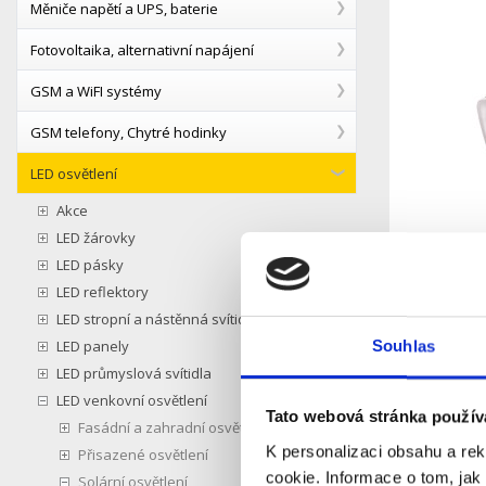
Měniče napětí a UPS, baterie
Fotovoltaika, alternativní napájení
GSM a WiFI systémy
GSM telefony, Chytré hodinky
LED osvětlení
Akce
LED žárovky
LED pásky
LED reflektory
LED stropní a nástěnná svítidla
LED panely
Souhlas
LED průmyslová svítidla
LED venkovní osvětlení
Tato webová stránka použív
Fasádní a zahradní osvětlení
K personalizaci obsahu a re
Přisazené osvětlení
cookie. Informace o tom, jak
Solární osvětlení