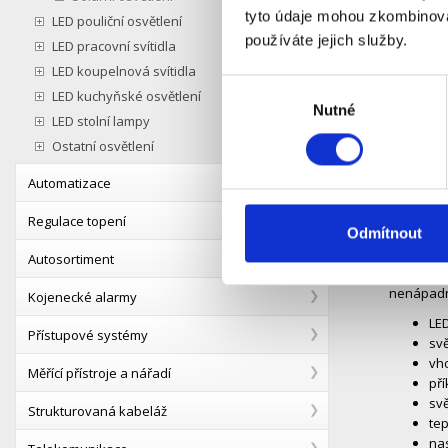
tyto údaje mohou zkombinovat
LED pouliční osvětlení
Popis
používáte jejich služby.
LED pracovní svítidla
LED koupelnová svítidla
LED solá
Výběr
LED kuchyňské osvětlení
Toto LED 
Nutné
souhlasu
LED stolní lampy
horizontá
Osvětlení
Ostatní osvětlení
vzdálenost
Automatizace
aktuálníc
Praktick
Regulace topení
Díky příko
Odmítnout
pergoly, 
Autosortiment
dosahuje 
nenápadný
Kojenecké alarmy
LE
Přístupové systémy
svě
vho
Měřící přístroje a nářadí
pří
svě
Strukturovaná kabeláž
tep
nas