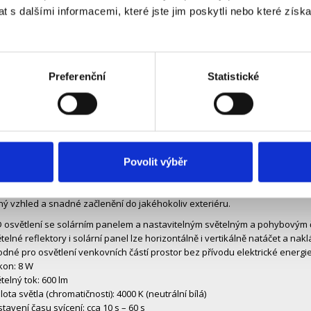
 s dalšími informacemi, které jste jim poskytli nebo které získa
Specifikace
Ke stažení (5)
rní osvětlení pro venkovní prostory bez elektřiny
osvětlení se solárním panelem je ideálním řešením pro osvětlení venkovních
Preferenční
Statistické
lního i vertikálního natáčení a naklápění světelných reflektorů i solárníh
 je vybaveno nastavitelným světelným a pohybovým čidlem, které umožňuje
 až 8 m. Nastavit lze také dobu svícení v rozmezí cca 10 s – 60 s a světeln
h podmínek.
é využití a snadná instalace
nu 8 W a světelnému toku 600 lm poskytuje osvětlení dostatek světla v neutr
Povolit výběr
kůlny, zádomí nebo vstupní branky. Solární panel nabije vestavěnou Li-Ion ba
až 1 hodiny. Ovládání je jednoduché pomocí vypínače s režimy vypnuto (OF
 vzhled a snadné začlenění do jakéhokoliv exteriéru.
D osvětlení se solárním panelem a nastavitelným světelným a pohybovým 
telné reflektory i solární panel lze horizontálně i vertikálně natáčet a nakl
dné pro osvětlení venkovních částí prostor bez přívodu elektrické energie 
kon: 8 W
telný tok: 600 lm
lota světla (chromatičnosti): 4000 K (neutrální bílá)
tavení času svícení: cca 10 s – 60 s