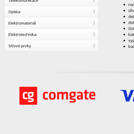
Telekomunikace
nas
úhe
Optika
det
dob
Elektromateriál
čis
Elektrotechnika
bat
vyp
Síťové prvky
bar