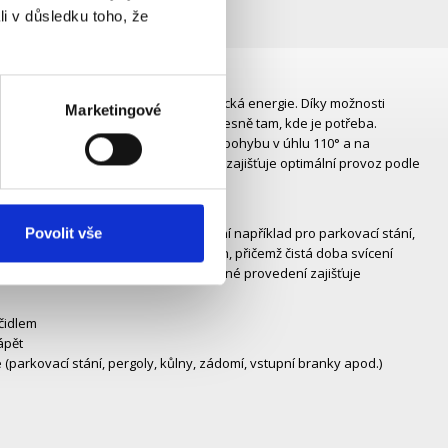
li v důsledku toho, že
 prostor, kde není k dispozici elektrická energie. Díky možnosti
Marketingové
o panelu snadno nasměrujete světlo přesně tam, kde je potřeba.
 automatické rozsvícení při detekci pohybu v úhlu 110° a na
ou citlivost v rozsahu 10–1000 lux, což zajišťuje optimální provoz podle
ální bílé barvě (4000 K), což je ideální například pro parkovací stání,
Povolit vše
terii (3,7 V, 2000 mAh) za cca 8 hodin, přičemž čistá doba svícení
F) a automatické spínání (AUTO). Černé provedení zajišťuje
čidlem
ápět
(parkovací stání, pergoly, kůlny, zádomí, vstupní branky apod.)