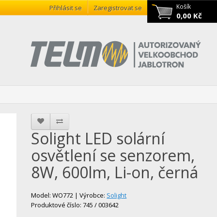
Košík
Přihlásit se
Zaregistrovat se
0,00 Kč
Solight LED solární
osvětlení se senzorem,
8W, 600lm, Li-on, černá
Model: WO772 | Výrobce:
Solight
Produktové číslo: 745 / 003642