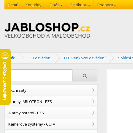
Domů
Kontakty
O nás
O nákupu
Podpora
LED osvětlení
LED venkovní osvětlení
Solární 
Akční sety
Alarmy JABLOTRON - EZS
Alarmy ostatní - EZS
Kamerové systémy - CCTV