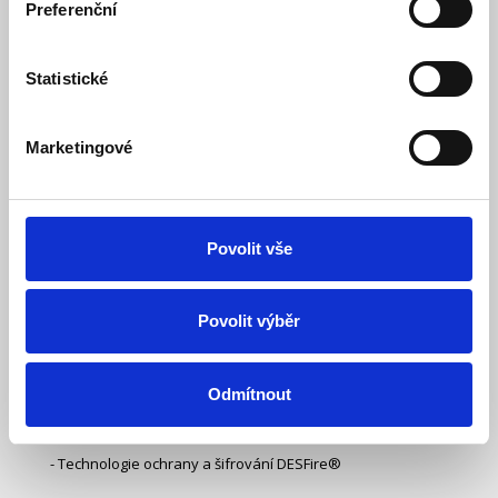
Preferenční
Sada 10 ks bezkontaktních přístupových karet, podpora až
13 Hubů, technologie DESFire®, kompatibilní s klávesnicí
KeyPad Plus.
Statistické
Bezkontaktní přístupová karta pro ovládání stavu
zabezpečovacího sytému Ajax. Karta umožňuje spravovat
zabezpečení objektu bez nutnosti účtu, přístupu k aplikaci
Marketingové
Ajax nebo znalosti hesla – stačí pouze aktivovat klávesnici
a přiložit k ní kartu. Zabezpečovací systém nebo specifická
skupina budou aktivovány/deaktivovány.
Klíčové vlastnosti karty:
Povolit vše
- Podpora až 13 spárovaných Hubů
Povolit výběr
- Použití bez nutnosti zadávání hesla
- Možnost přiřazení konkrétnímu uživateli
Odmítnout
- Pro použití není potřeba uživatelský účet
- Technologie ochrany a šifrování DESFire®