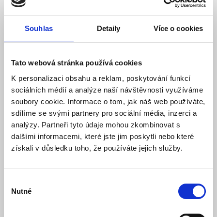
1 565,00 Kč
Vaše cena bez DPH:
Vaše cena včetně DPH:
1 894 Kč
Souhlas
Detaily
Více o cookies
Dostupnost:
Na objednávku
Hlídat dostupnost
Tato webová stránka používá cookies
K personalizaci obsahu a reklam, poskytování funkcí
sociálních médií a analýze naší návštěvnosti využíváme
soubory cookie. Informace o tom, jak náš web používáte,
Hlídej
sdílíme se svými partnery pro sociální média, inzerci a
analýzy. Partneři tyto údaje mohou zkombinovat s
dalšími informacemi, které jste jim poskytli nebo které
získali v důsledku toho, že používáte jejich služby.
Popis
Specifikace
Výběr
Nutné
souhlasu
Ke stažení (1)