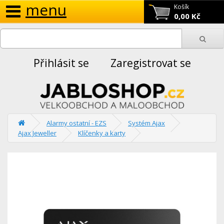
menu
Košík
0,00 Kč
Přihlásit se
Zaregistrovat se
Alarmy ostatní - EZS
Systém Ajax
Ajax Jeweller
Klíčenky a karty