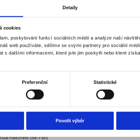
k aplikaci Ajax nebo znalosti hesla – stačí pouze aktivovat klávesnici a př
Detaily
y/deaktivovány.
astnosti karty:
á cookies
a až 13 spárovaných Hubů
klam, poskytování funkcí sociálních médií a analýze naší návšt
 náš web používáte, sdílíme se svými partnery pro sociální média
 bez nutnosti zadávání hesla
 s dalšími informacemi, které jste jim poskytli nebo které získa
 přiřazení konkrétnímu uživateli
ití není potřeba uživatelský účet
Preferenční
Statistické
ogie ochrany a šifrování DESFire®
bilní pouze s klávesnicí s podporou DESFire®
sahuje 3 ks karet
Povolit výběr
é také v černé variantě
nuál naleznete zde: Pass