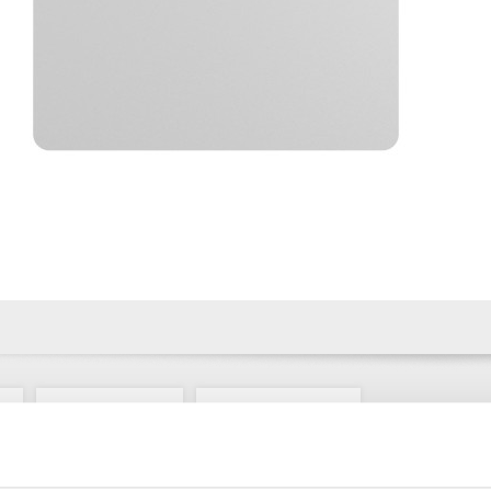
Specifikace
Ke stažení (1)
 bezkontaktních přístupových karet, podpora až 13 Hubů, technologie DESF
tní přístupová karta pro ovládání stavu zabezpečovacího sytému Ajax. K