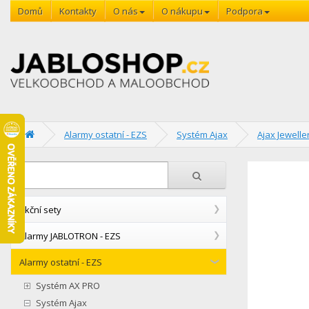
Domů
Kontakty
O nás
O nákupu
Podpora
Alarmy ostatní - EZS
Systém Ajax
Ajax Jewelle
Akční sety
Alarmy JABLOTRON - EZS
Alarmy ostatní - EZS
Systém AX PRO
Systém Ajax