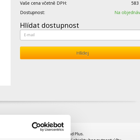
Vaše cena včetně DPH:
583
Dostupnost:
Na objedná
Hlídat dostupnost
Hlídej
ire®, kompatibilní s klávesnicí KeyPad Plus.
arta umožňuje spravovat zabezpečení objektu bez nutnosti účtu,