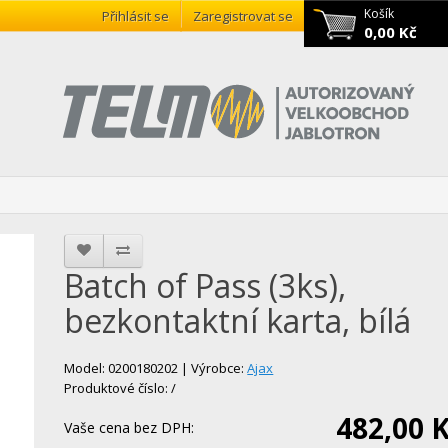
Košík
Přihlásit se
Zaregistrovat se
0,00 Kč
Batch of Pass (3ks),
bezkontaktní karta, bílá
Model: 0200180202 | Výrobce:
Ajax
Produktové číslo: /
482,00 
Vaše cena bez DPH: