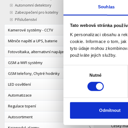
Autonomní detektory
přístupu 
Souhlas
aktivován
Zabezpečení pro kotelny
Příslušenství
Klíčové vl
Tato webová stránka použív
Kamerové systémy - CCTV
- Podpor
K personalizaci obsahu a re
Měniče napětí a UPS, baterie
cookie. Informace o tom, jak
- Použití
tyto údaje mohou zkombinovat
Fotovoltaika, alternativní napájení
používáte jejich služby.
- Možnost
GSM a WiFI systémy
Výběr
- Pro použ
GSM telefony, Chytré hodinky
Nutné
souhlasu
- Technol
LED osvětlení
- Kompati
Automatizace
- Sada ob
Regulace topení
Odmítnout
- Dostupn
Autosortiment
Český ma
Kojenecké alarmy