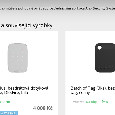
Ajax můžete pohodlně ovládat prostřednictvím aplikace Ajax Security Sys
a související výrobky
lus, bezdrátová dotyková
Batch of Tag (3ks), be
e, DESFire, bílá
tag, černý
kladem
Na objednávku
Dostupnost:
4 008 Kč