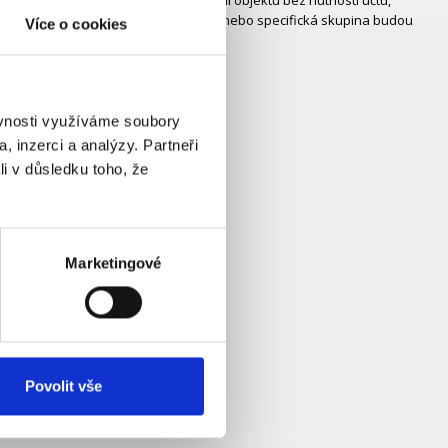
iložit k ní kartu. Zabezpečovací systém nebo specifická skupina budou
Více o cookies
ěvnosti využíváme soubory
, inzerci a analýzy. Partneři
li v důsledku toho, že
Marketingové
Povolit vše