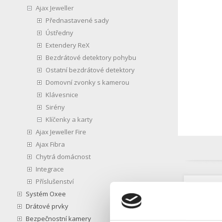
Ajax Jeweller
Přednastavené sady
Ústředny
Extendery ReX
Bezdrátové detektory pohybu
Ostatní bezdrátové detektory
Domovní zvonky s kamerou
Klávesnice
Sirény
Klíčenky a karty
Ajax Jeweller Fire
Ajax Fibra
Chytrá domácnost
Integrace
Příslušenství
Popis
Systém Oxee
Drátové prvky
Sada 3 ks
Bezpečnostní kamery
Bezkontak