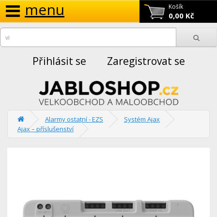
menu
Košík
0,00 Kč
Přihlásit se
Zaregistrovat se
Alarmy ostatní - EZS
Systém Ajax
Ajax – příslušenství