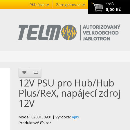
Košík
Přihlásit se
Zaregistrovat se
0,00 Kč
12V PSU pro Hub/Hub
Plus/ReX, napájecí zdroj
12V
Model: 0200130901 | Výrobce:
Ajax
Produktové číslo: /