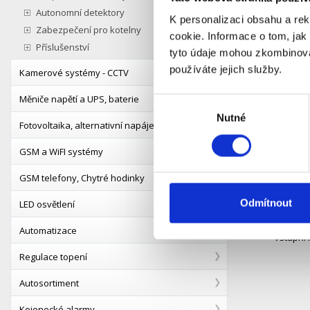
Autonomní detektory
Popis
K personalizaci obsahu a re
Zabezpečení pro kotelny
cookie. Informace o tom, jak
Příslušenství
tyto údaje mohou zkombinovat
Napájecí 
používáte jejich služby.
Ajax 12V 
Kamerové systémy - CCTV
zařízení 
Měniče napětí a UPS, baterie
nízkonap
Výběr
Nutné
souhlasu
Fotovoltaika, alternativní napájení
Klíčové v
GSM a WiFI systémy
- Lze vyu
GSM telefony, Chytré hodinky
- Nutno n
Odmítnout
LED osvětlení
- Kompati
Automatizace
- Vstupní 
Regulace topení
Autosortiment
Kojenecké alarmy