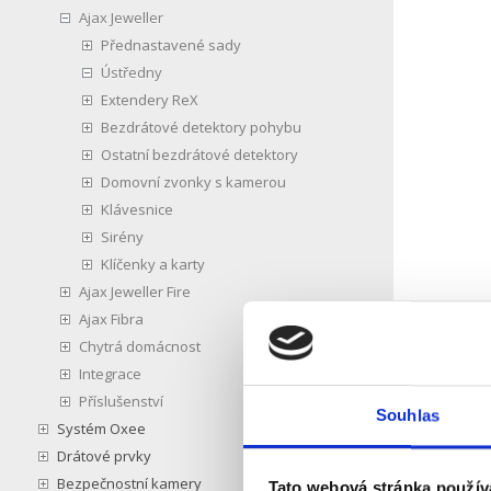
Ajax Jeweller
Přednastavené sady
Ústředny
Extendery ReX
Bezdrátové detektory pohybu
Ostatní bezdrátové detektory
Domovní zvonky s kamerou
Klávesnice
Sirény
Klíčenky a karty
Ajax Jeweller Fire
Ajax Fibra
Chytrá domácnost
Integrace
Příslušenství
Souhlas
Systém Oxee
Drátové prvky
Bezpečnostní kamery
Tato webová stránka použív