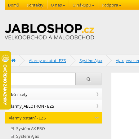
Domů
Kontakty
O nás
O nákupu
Podpora
Alarmy ostatní - EZS
Systém Ajax
Ajax Jewelle
Akční sety
Alarmy JABLOTRON - EZS
Alarmy ostatní - EZS
Systém AX PRO
Systém Ajax