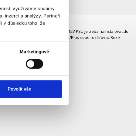
ěvnosti využíváme soubory
, inzerci a analýzy. Partneři
li v důsledku toho, že
 do zařízení.
x k nízkonapěťové síti. Napájecí zdroj 12V PSU je třeba nainstalovat do
aci zdroje budete schopni připojit Hub/Plus nebo rozšiřovač Rex k
Marketingové
Povolit vše