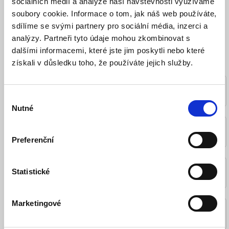
sociálních médií a analýze naší návštěvnosti využíváme
venkovních prostor Vám ukáží jak výkonně osvětlit
soubory cookie. Informace o tom, jak náš web používáte,
zahradu či bazén s vysokou životností a nízkými
sdílíme se svými partnery pro sociální média, inzerci a
náklady na energie. Rychle se Vám vrátí náklady na
jejich pořízení. Moderní LED osvětlení je skvělá
analýzy. Partneři tyto údaje mohou zkombinovat s
investice do domácnosti nebo kanceláře.
dalšími informacemi, které jste jim poskytli nebo které
získali v důsledku toho, že používáte jejich služby.
Akce
LED žárovky
Výběr
Nutné
souhlasu
LED pásky
LED reflektory
Preferenční
LED stropní a
LED panely
Statistické
nástěnná svítidla
Marketingové
LED průmyslová
LED venkovní
svítidla
osvětlení