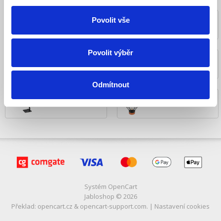
LED pouliční
LED pracovní svítidla
Povolit vše
osvětlení
Povolit výběr
LED koupelnová
LED kuchyňské
svítidla
osvětlení
Odmítnout
LED stolní lampy
Ostatní osvětlení
Systém
OpenCart
Jabloshop © 2026
Překlad:
opencart.cz
&
opencart-support.com
. |
Nastavení cookies