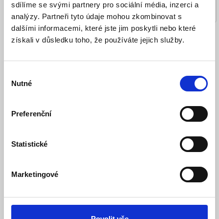
sdílíme se svými partnery pro sociální média, inzerci a
analýzy. Partneři tyto údaje mohou zkombinovat s
dalšími informacemi, které jste jim poskytli nebo které
získali v důsledku toho, že používáte jejich služby.
Porovnání výrobku (0)
Tříděno podle:
Zobrazit:
Výběr
Nutné
souhlasu
Preferenční
Statistické
Marketingové
Telefon ZTE Nubia Neo 5 GT 5G 12GB/256GB
černý
Skladem
Dostupnost:
Povolit vše