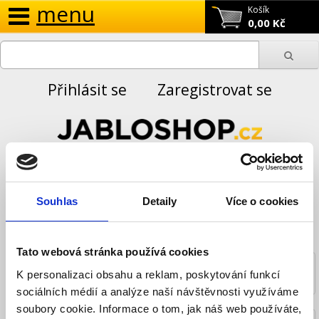
menu
Košík
0,00 Kč
Přihlásit se
Zaregistrovat se
GSM telefony, Chytré hodinky
Mobilní telefony
Souhlas
Detaily
Více o cookies
Mobilní telefony
Tato webová stránka používá cookies
Chytré
Chytré - odolné
K personalizaci obsahu a reklam, poskytování funkcí
sociálních médií a analýze naší návštěvnosti využíváme
soubory cookie. Informace o tom, jak náš web používáte,
Pro seniory
Tlačítkové