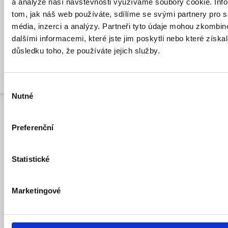
a analýze naší návštěvnosti využíváme soubory cookie. Inf
tom, jak náš web používáte, sdílíme se svými partnery pro s
4.6 Naskladnění nového zboží
BT722 WiFi
přenosný vysílač s
média, inzerci a analýzy. Partneři tyto údaje mohou zkombin
elegantním stojánkem. V přijímači je implementovaný WiFi modul s
dalšími informacemi, které jste jim poskytli nebo které získal
interní anténou. Je vhodný ke všem kotlům, které vyžadují
důsledku toho, že používáte jejich služby.
bezpotencionální přepínací kontakty (např. plynové kotle ...
Zpět
Výběr
Nutné
souhlasu
Preferenční
Systém
OpenCart
Jabloshop © 2026
Statistické
Překlad:
opencart.cz
&
opencart-support.com
. |
Nastavení cookies
Marketingové